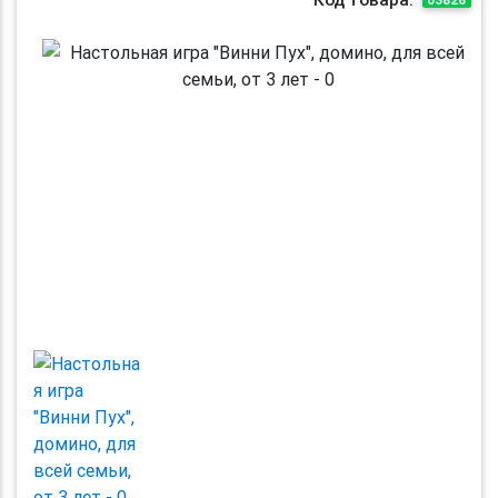
Previous
Next