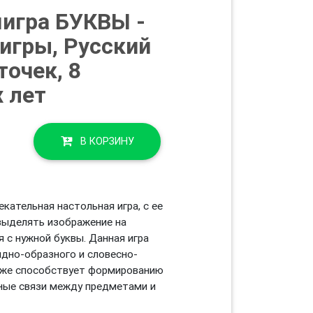
игра БУКВЫ -
игры, Русский
точек, 8
х лет
В КОРЗИНУ
екательная настольная игра, с ее
выделять изображение на
я с нужной буквы. Данная игра
ядно-образного и словесно-
акже способствует формированию
ные связи между предметами и