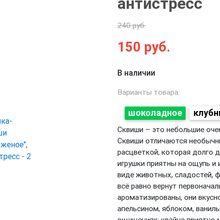
антистресс
240 руб.
150
руб.
Next
В наличии
Варианты товара:
шоколадное
клубн
Сквиши – это небольшие очен
Сквиши отличаются необычн
расцветкой, которая долго д
игрушки приятны на ощупь и
виде животных, сладостей, ф
всё равно вернут первонача
ароматизированы, они вкусн
апельсином, яблоком, ванилью
ощущениях: крайне приятно 