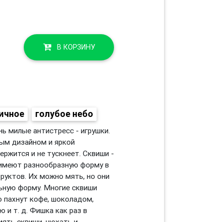
В КОРЗИНУ
ичное
голубое небо
ь милые антистресс - игрушки.
ым дизайном и яркой
ержится и не тускнеет. Сквиши -
 имеют разнообразную форму в
руктов. Их можно мять, но они
льную форму. Многие сквиши
о пахнут кофе, шоколадом,
 и т. д. Фишка как раз в
мять сквиши, нюхать и