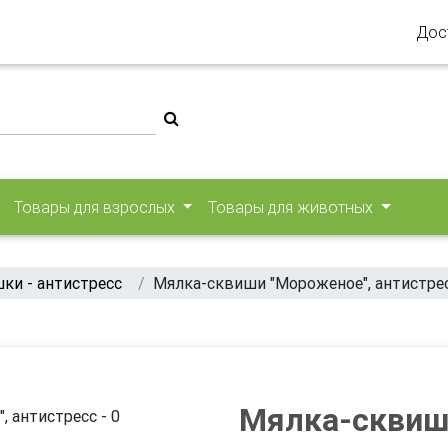
Дос
Товары для взрослых
Товары для животных
ки - антистресс
Мялка-сквиши "Мороженое", антистре
Мялка-сквиш