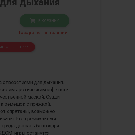
 для дыхания
В КОРЗИНУ
Товара нет в наличии!
ТЬ О ПОЯВЛЕНИИ?
с отверстиями для дыхания.
 своим эротическим и фетиш-
ачественной маской. Сзади
 и ремешок с пряжкой.
 рот спрятаны, возможно
риказы. Его премиальный
з труда дышать благодаря
БДСМ-игры останутся