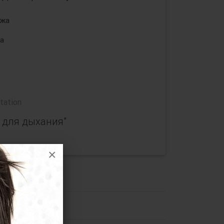
ожа
а
tation
 для дыхания"
×
ля дыхания