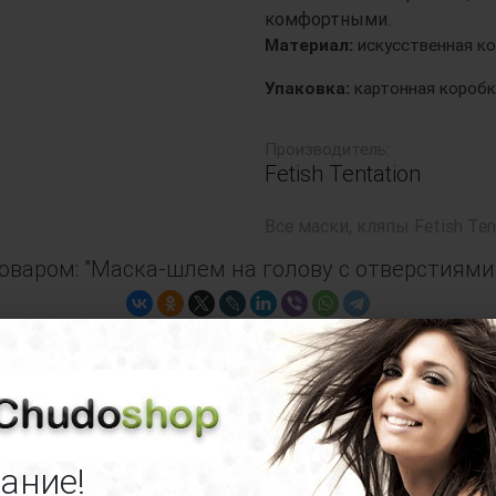
комфортными.
Материал:
искусственная к
Упаковка:
картонная коробк
Производитель:
Fetish Tentation
Все
маски, кляпы Fetish Ten
оваром: "Маска-шлем на голову с отверстиями
Маска-шлем на голову с отверстиями д
ание!