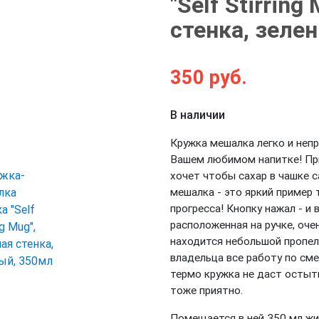
"Self Stirring
стенка, зеле
Next
350
руб.
В наличии
Кружка мешалка легко и неп
Вашем любимом напитке! При
хочет чтобы сахар в чашке 
мешалка - это яркий пример 
прогресса! Кнопку нажал - и 
расположенная на ручке, оче
находится небольшой пропелл
владельца все работу по см
термо кружка не даст остыт
тоже приятно.
Помещается в ней 350 мл жи