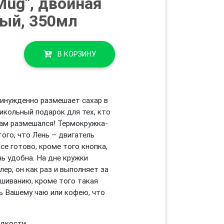
 Mug", двойная
ный, 350мл
В КОРЗИНУ
ринужденно размешает сахар в
кольный подарок для тех, кто
сам размешался! Термокружка-
того, что Лень – двигатель
все готово, кроме того кнопка,
нь удобна. На дне кружки
ер, он как раз и выполняет за
ешиванию, кроме того такая
ь Вашему чаю или кофею, что
дкости.