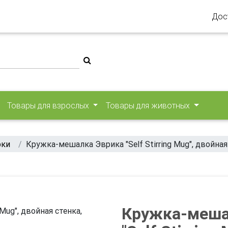
Дос
Товары для взрослых
Товары для животных
рки
Кружка-мешалка Эврика "Self Stirring Mug", двойная
Кружка-меша