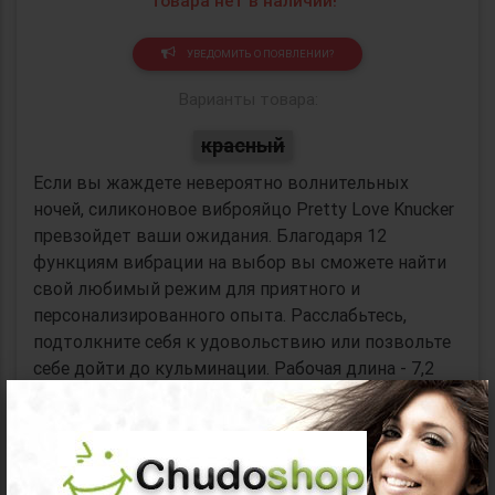
Товара нет в наличии!
УВЕДОМИТЬ О ПОЯВЛЕНИИ?
Варианты товара:
красный
Если вы жаждете невероятно волнительных
ночей, силиконовое виброяйцо Pretty Love Knucker
превзойдет ваши ожидания. Благодаря 12
функциям вибрации на выбор вы сможете найти
свой любимый режим для приятного и
персонализированного опыта. Расслабьтесь,
подтолкните себя к удовольствию или позвольте
себе дойти до кульминации. Рабочая длина - 7,2
см.
×
Коллекция:
Pretty Love
Материал:
силикон