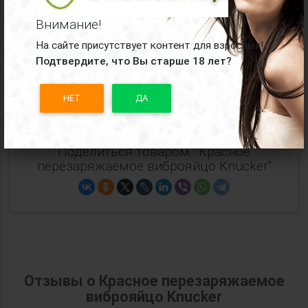
Батарейки:
встроенный аккумулятор
Внимание!
Упаковка:
картонная коробка
На сайте присутствует контент для взрослых!
Подтвердите, что Вы старше 18 лет?
Производитель:
Baile
НЕТ
ДА
Все
виброяйцо Baile
Поделиться товаром: "Красное
перезаряжаемое виброяйцо Knucker"
Отзывы о Красное перезаряжаемое
виброяйцо Knucker