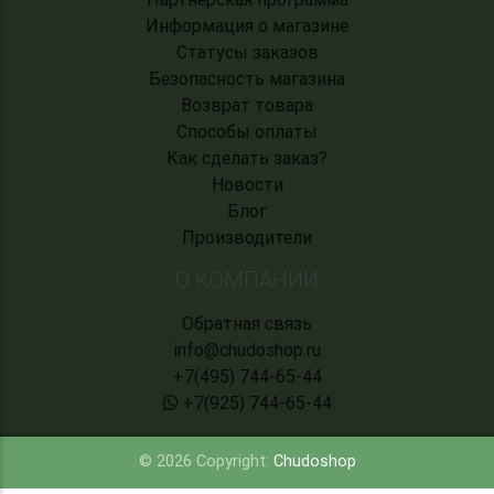
Информация о магазине
Статусы заказов
Безопасность магазина
Возврат товара
Способы оплаты
Как сделать заказ?
Новости
Блог
Производители
О КОМПАНИИ
Обратная связь
info@chudoshop.ru
+7(495) 744-65-44
+7(925) 744-65-44
© 2026 Copyright:
Chudoshop