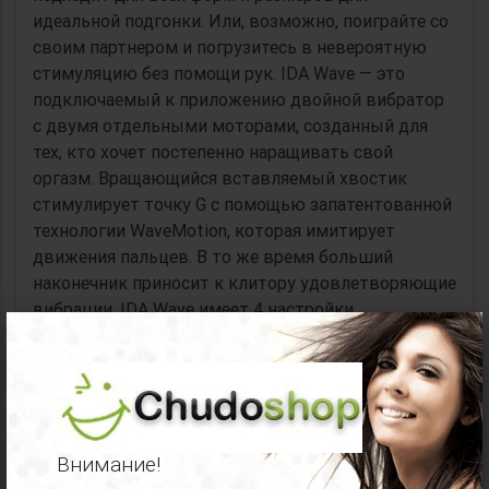
идеальной подгонки. Или, возможно, поиграйте со
своим партнером и погрузитесь в невероятную
стимуляцию без помощи рук. IDA Wave — это
подключаемый к приложению двойной вибратор
с двумя отдельными моторами, созданный для
тех, кто хочет постепенно наращивать свой
оргазм. Вращающийся вставляемый хвостик
стимулирует точку G с помощью запатентованной
технологии WaveMotion, которая имитирует
движения пальцев. В то же время больший
наконечник приносит к клитору удовлетворяющие
вибрации. IDA Wave имеет 4 настройки
×
удовольствия по умолчанию, которые можно
настроить до 10 с помощью специального
приложения LELO. Чтобы по-настоящему
освободить руки, позвольте своему партнеру
взять на себя управление устройством
Внимание!
Почувствуйте глубокие вибрации как внутри, так