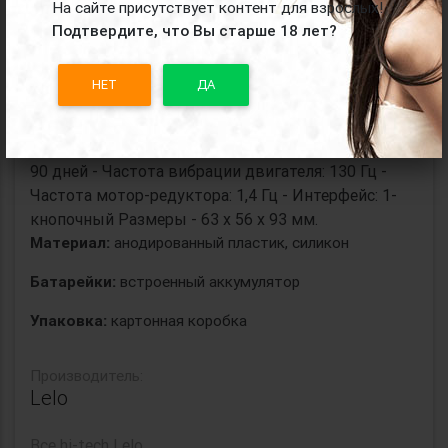
и снаружи благодаря двум вибромоторам,
На сайте присутствует контент для взрослых!
работающим в тандеме, для двойного
Подтвердите, что Вы старше 18 лет?
удовольствия. Характеристики: - Материал:
безопасный для тела силикон, АБС-пластик - Вес:
НЕТ
ДА
102 г - Аккумулятор: литий-ионный 3,7 В 520 мАч -
Зарядка: 2 ч при 5,0 В 200 мА - Время
пользователя: до 2 часов - В режиме ожидания: до
90 дней - Частота вибрации двигателя: 130 Гц -
Частота мотор-редуктора: 1,4 Гц - Интерфейс: 1-
кнопочный Размеры - 63 х 56 х 93 мм.
Материал:
анодированный пластик, силикон
Батарейки:
встроенный аккумулятор
Упаковка:
картонная коробка
Производитель:
Lelo
Все
hi-tech Lelo