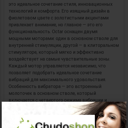
это идеальное сочетание стиля, инновационных
технологий и комфорта. Его изящный дизайн в
фиолетовом цвете с золотистыми акцентами
привлекает внимание, но главное — это его
функциональность. Octar оснащен двумя
мощными моторами: один в основном стволе для
внутренней стимуляции, другой — в клиторальном
стимуляторе, который мягко и эффективно
воздействует на самые чувствительные зоны.
Каждый мотор управляется независимо, что
позволяет подобрать идеальное сочетание
вибраций для максимального удовольствия.
Особенность вибратора — это встроенный
молоточек в основном стволе, который
включается с четвертого режима вибрации и
×
точно воздействует на точку G, пробуждая самые
яркие ощущения. Молоточек — это не просто
вибрация, это динамическое постукивание,
которое добавляет глубину вашим чувствам и