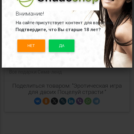
зоны», 10 карт «Позы», правила игры.
Коллекция:
ECSTAS
Внимание!
На сайте присутствует контент для взрослых!
Материал:
бумага
Подтвердите, что Вы старше 18 лет?
Упаковка:
картонная коробка
НЕТ
ДА
Производитель:
Сима-ленд
Все
подарки Сима-ленд
Поделиться товаром: "Эротическая игра
для двоих Поцелуй страсти "