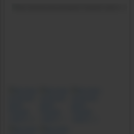
Previous
Next