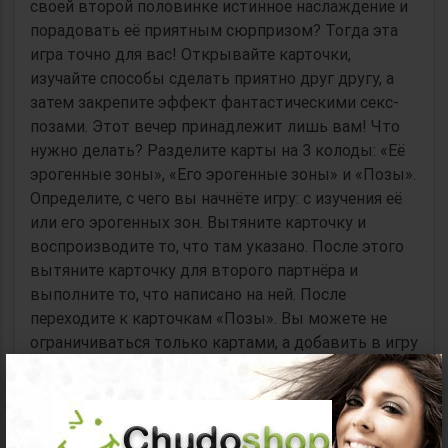
своей второй половинке истинное наслаждение и
порадовать её приятным сюрпризом? Тогда эта
игра точно для вас! Открывайте карточки,
изучайте способы сделать приятно друг другу, а
затем закрепите эффект фантастическими секс-
позами. Этот вечер принадлежит лишь вам! Что
нужно делать? Разделите карты на 3 колоды: «Её
эрогенные зоны», «Его эрогенные зоны» и «Позы».
Определите, с чего вы начнёте игру: с изучения её
или его эрогенных зон. Вытяните карточку и
воспроизводите то, что там указано. После этого
вытяните карточку для второго партнёра и
выполните то, что написано на ней. После
переходите к карточкам «Позы». Вы можете не
ограничиваться только картами, а добавить в игру
что-то своё. Всё зависит от вашей фантазии и
×
желания! Остановиться на одной карте или
попробовать всё - решать вам. В комплекте: 20
карт «Её эрогенные зоны», 20 карт «Его эрогенные