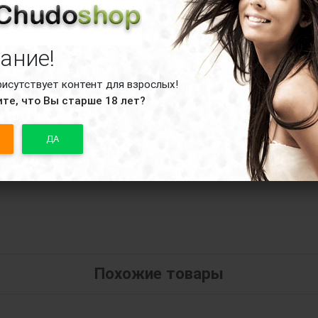
ание!
рисутствует контент для взрослых!
те, что Вы старше 18 лет?
ный стимулятор с эрекционными кольцам
ДА
Похожие товары