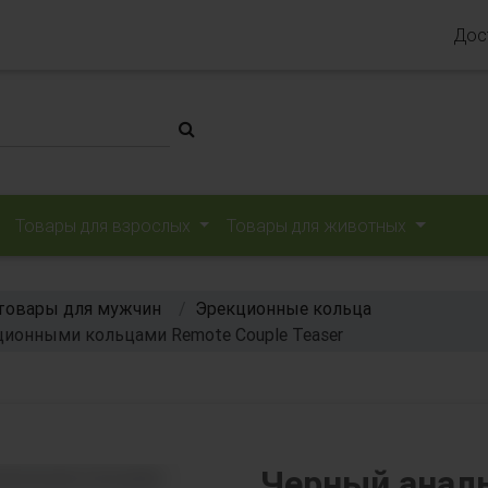
Дос
Товары для взрослых
Товары для животных
товары для мужчин
Эрекционные кольца
ционными кольцами Remote Couple Teaser
Черный анал