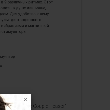
в 9 различных ритмах. Этот
овать в душе или ванне,
аем. Для удобства к нему
 пульт дистанционного
я вибрациями и магнитный
 стимулятора.
умулятор
а
ream Toys
×
цами Remote Couple Teaser"