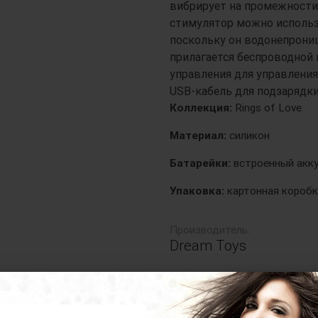
вибрирует на промежности 
стимулятор можно использ
поскольку он водонепрониц
прилагается беспроводной
управления для управлени
USB-кабель для подзарядки
Коллекция:
Rings of Love
Материал:
силикон
Батарейки:
встроенный акк
Упаковка:
картонная коробк
Производитель:
Dream Toys
Все
эрекционные кольца D
ый анальный стимулятор с эрекционными коль