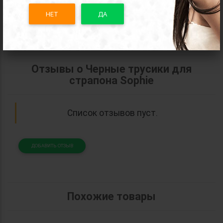
НЕТ
ДА
Отзывы о Черные трусики для
страпона Sophie
Список отзывов пуст.
ДОБАВИТЬ ОТЗЫВ
Похожие товары