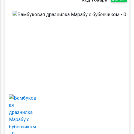
Previous
Next