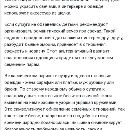
можно украсить свечами, в интерьере и одежде
используют аксессуар из шелка.
Если супруги не обзавелись детьми, рекомендуют
организовать романтический вечер при свечах. Такой
подход к празднованию даты оживит интерес друг другу,
разбудит былые эмоции, привнесет в отношения
свежесть и новизну. Этот альтернативный вариант
празднования годовщины придется по вкусу многим
семейным парам.
В классическом варианте супруги одевают льняные
одежды - жена сарафан или платье, муж рубашку или
брюки. По старому народному обычаю супруга к
празднику шьет постельное белье из льняной ткани,
вышивая на нем красивые узоры и украшая кружевами.
Это символизирует обновление семейных отношений, так
как старое белье, подаренное на свадьбу, к этому
времени изрядно поизносилась. Вышивка символизирует
благодарность любимому за нежность, ласку и